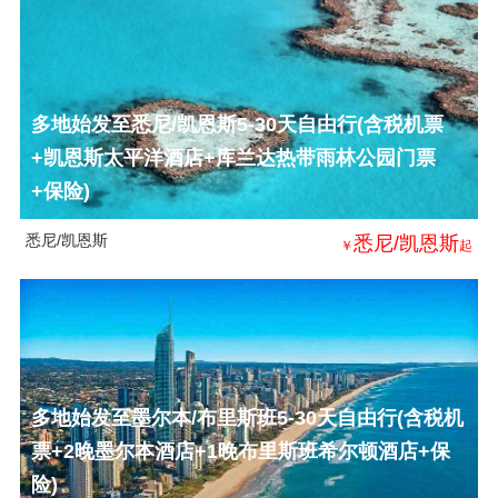
多地始发至悉尼/凯恩斯5-30天自由行(含税机票
+凯恩斯太平洋酒店+库兰达热带雨林公园门票
+保险)
悉尼/凯恩斯
悉尼/凯恩斯
￥
起
多地始发至墨尔本/布里斯班5-30天自由行(含税机
票+2晚墨尔本酒店+1晚布里斯班希尔顿酒店+保
险)