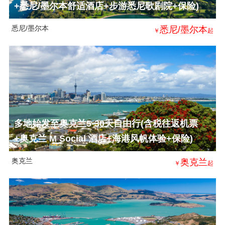
+悉尼/墨尔本舒适酒店+步游悉尼歌剧院+保险)
悉尼/墨尔本
悉尼/墨尔本
￥
起
多地始发至奥克兰5-30天自由行(含税往返机票
+奥克兰 M Social 酒店+海港风帆体验+保险)
奥克兰
奥克兰
￥
起