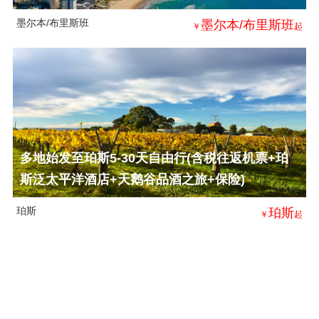
墨尔本/布里斯班
墨尔本/布里斯班
￥
起
多地始发至珀斯5-30天自由行(含税往返机票+珀
斯泛太平洋酒店+天鹅谷品酒之旅+保险)
珀斯
珀斯
￥
起