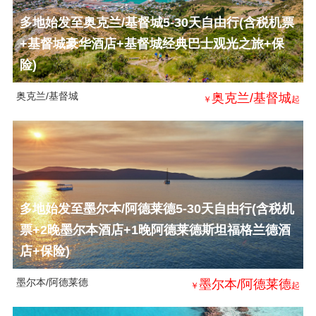
多地始发至奥克兰/基督城5-30天自由行(含税机票
+基督城豪华酒店+基督城经典巴士观光之旅+保
险)
奥克兰/基督城
奥克兰/基督城
￥
起
多地始发至墨尔本/阿德莱德5-30天自由行(含税机
票+2晚墨尔本酒店+1晚阿德莱德斯坦福格兰德酒
店+保险)
墨尔本/阿德莱德
墨尔本/阿德莱德
￥
起