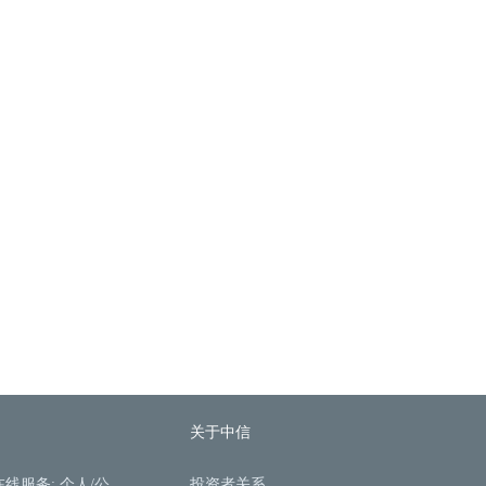
关于中信
在线服务:
个人
/
公
投资者关系