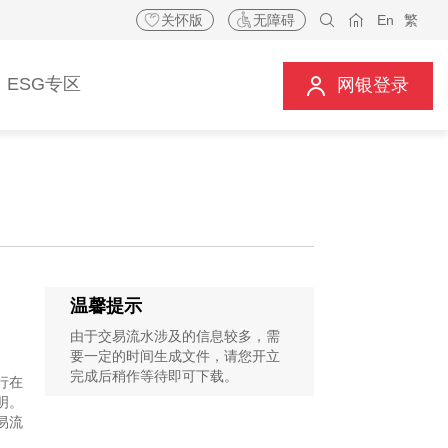
关怀版
无障碍
En
繁
ESG专区
网银登录
温馨提示
由于交易流水涉及的信息较多，需
要一定的时间生成文件，请您开立
完成后稍作等待即可下载。
行在
明。
易流