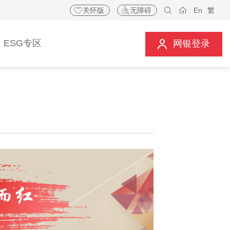
关怀版
无障碍
En
繁
ESG专区
网银登录